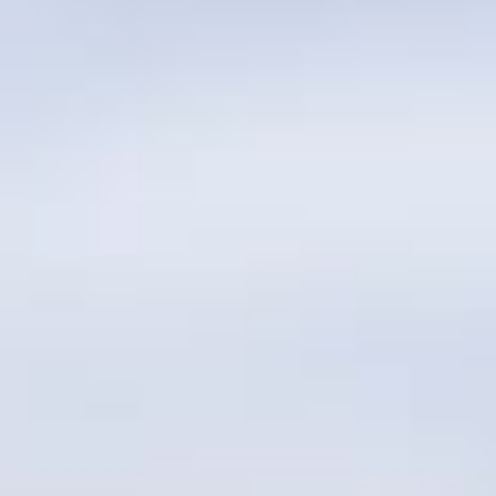
Für Performers, Vielbeschäftigte & Eltern: mPEAK
Für Sport: MSPE (Mindful Sport Performance
Enhancement)
• BULLET JOURNAL (BuJo)
Für Chaoten oder Organisationsprofis: Bullet
Journal
Bullet Journal Junior: Outdoor BuJo für Kinder &
Teens
• 1–1 COACHING