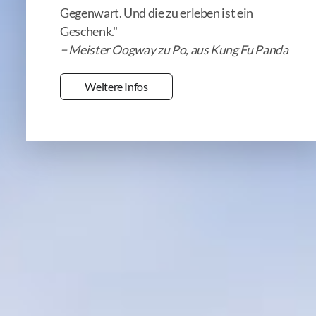
Für Kinder & Eltern: MyMind (ADHS/ASD &
Gegenwart. Und die zu erleben ist ein
Geschenk."
neurodivergent)
− Meister Oogway zu Po, aus Kung Fu Panda
Für Eltern: Mindful Parenting
Weitere Infos
• ACHTSAMKEIT LERNEN
Einführung in die Achtsamkeit
Für Stress: MBSR (Mindfulness-Based Stress
Reduction)
Für Mitgefühl: MSC—Achtsames Selbst-Mitgefühl
Für Burnout/Prävention: mindful2work
Sich verbinden, online: Humanize Dyad
• ACHTSAMKEIT & PERFORMANCE