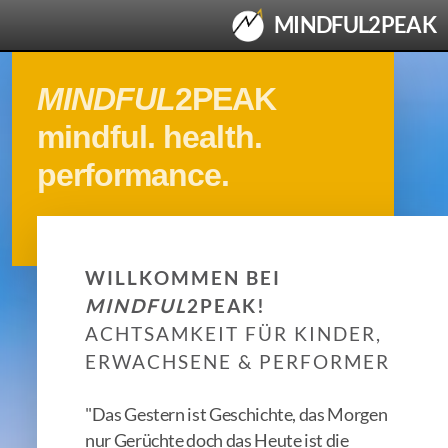
MINDFUL2PEAK
MINDFUL
2PEAK
mindful. health.
performance.
• SHOP
• KINDERSPORT
WILLKOMMEN BEI
MINDFUL
2PEAK!
Kinder-Sport: Mountainbike-Trail-Kurs
ACHTSAMKEIT FÜR KINDER,
ERWACHSENE & PERFORMER
• FÜR KINDER & ELTERN
"Das Gestern ist Geschichte, das Morgen
Für Kinder & Eltern: Happy Panda
nur Gerüchte doch das Heute ist die