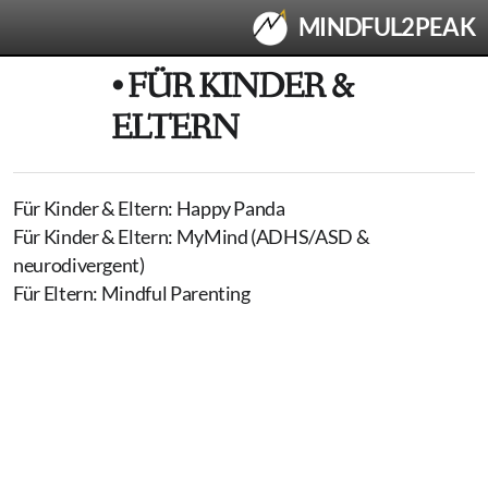
MINDFUL2PEAK
• FÜR KINDER &
ELTERN
Für Kinder & Eltern: Happy Panda
Für Kinder & Eltern: MyMind (ADHS/ASD &
• SHOP
neurodivergent)
Für Eltern: Mindful Parenting
• KINDERSPORT
Kinder-Sport: Mountainbike-Trail-Kurs
• FÜR KINDER & ELTERN
Für Kinder & Eltern: Happy Panda