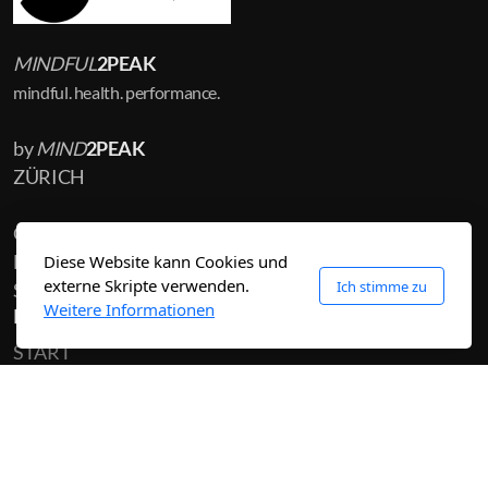
MINDFUL
2PEAK
mindful. health. performance.
by
MIND
2PEAK
ZÜRICH
Ort für Gruppenkurse:
Downdog YOGA
Diese Website kann Cookies und
externe Skripte verwenden.
Ich stimme zu
St. Jakobstrasse 39, 8004 Zürich
Weitere Informationen
Hauptmenü
START
Über
ANGEBOT
• SHOP
• KINDERSPORT