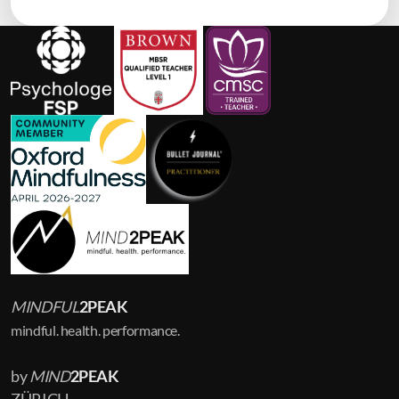
MINDFUL
2PEAK
mindful. health. performance.
by
MIND
2PEAK