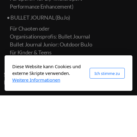
Performance Enhancement)
• BULLET JOURNAL (BuJo)
Für Chaoten oder
Organisationsprofis: Bullet Journal
Bullet Journal Junior: Outdoor BuJo
für Kinder & Teens
• 1–1 COACHING
Diese Website kann Cookies und
externe Skripte verwenden.
Ich stimme zu
Shop
Weitere Informationen
Kontakt
Legal
Datenschutzbestimmungen
©2019 by
MIND
2PEAK