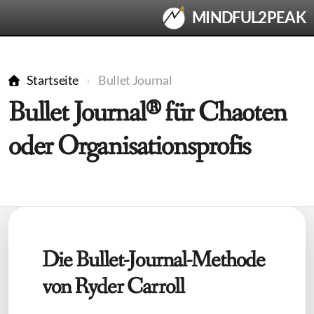
MINDFUL2PEAK
Startseite
Bullet Journal
Bullet Journal® für Chaoten
oder Organisationsprofis
• SHOP
• KINDERSPORT
Kinder-Sport: Mountainbike-Trail-Kurs
Die Bullet-Journal-Methode
• FÜR KINDER & ELTERN
von Ryder Carroll
Für Kinder & Eltern: Happy Panda