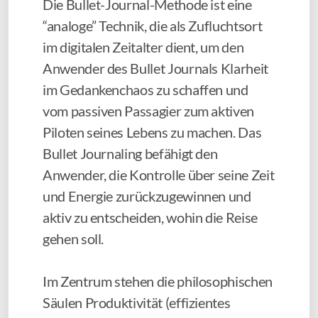
Die Bullet-Journal-Methode ist eine
Für Kinder & Eltern: MyMind (ADHS/ASD &
“analoge” Technik, die als Zufluchtsort
neurodivergent)
im digitalen Zeitalter dient, um den
Für Eltern: Mindful Parenting
Anwender des Bullet Journals Klarheit
im Gedankenchaos zu schaffen und
• ACHTSAMKEIT LERNEN
vom passiven Passagier zum aktiven
Piloten seines Lebens zu machen. Das
Einführung in die Achtsamkeit
Bullet Journaling befähigt den
Für Stress: MBSR (Mindfulness-Based Stress
Anwender, die Kontrolle über seine Zeit
Reduction)
und Energie zurückzugewinnen und
aktiv zu entscheiden, wohin die Reise
Für Mitgefühl: MSC—Achtsames Selbst-Mitgefühl
gehen soll.
Für Burnout/Prävention: mindful2work
Im Zentrum stehen die philosophischen
Sich verbinden, online: Humanize Dyad
Säulen Produktivität (effizientes
• ACHTSAMKEIT & PERFORMANCE