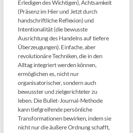
Erledigen des Wichtigen), Achtsamkeit
(Präsenz im Hier und Jetzt durch
Für Performers, Vielbeschäftigte & Eltern: mPEAK
handschriftliche Reflexion) und
Für Sport: MSPE (Mindful Sport Performance
Intentionalität (die bewusste
Enhancement)
Ausrichtung des Handelns auf tiefere
Überzeugungen). Einfache, aber
• BULLET JOURNAL (BuJo)
revolutionäre Techniken, die in den
Alltag integriert werden können,
Für Chaoten oder Organisationsprofis: Bullet
ermöglichen es, nicht nur
Journal
organisatorischer, sondern auch
Bullet Journal Junior: Outdoor BuJo für Kinder &
bewusster und zielgerichteter zu
Teens
leben. Die Bullet-Journal-Methode
kann tiefgreifende persönliche
• 1–1 COACHING
Transformationen bewirken, indem sie
nicht nur die äußere Ordnung schafft,